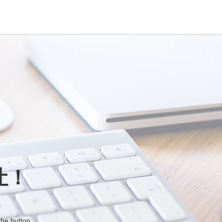
让！
the button.